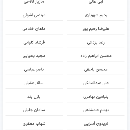
ابی عالی
مازیار فلاحی
رحیم شهریاری
مرتضی اشرفی
علیرضا رحیم پور
ماهان خادمی
رضا یزدانی
فرشاد کلوانی
محسن ابراهیم زاده
مجید یحیایی
محسن یاحقی
ناصر عباسی
علی عبدالمالکی
سالار عقیلی
بنیامین بهادری
پازل بند
بهنام علمشاهی
سامان جلیلی
فریدون آسرایی
شهاب مظفری