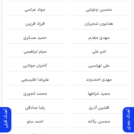
محسن چاوشی
جواد عباسی
همایون شجریان
فرزاد فرزین
مهدی مقدم
حمید عسکری
امیر علی
میثم ابراهیمی
علی لهراسبی
کامران مولایی
مهدی احمدوند
علیرضا طلیسچی
مجید خراطها
محمد کجوری
افشین آذری
رضا صادقی
آهـنگ بعدی
آهنـگ قبلی
محسن یگانه
احمد سلو