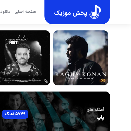
صفحه اصلی
دانلود
پخش موزیک
آهنگ های
5749 آهنگ
پاپ