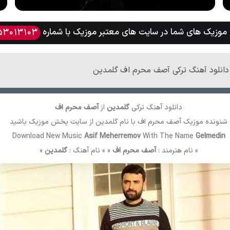
وزیک های شما در سایت های معتبر موزیک با شماره
53013103
دانلود آهنگ ترکی آصف محرم اف گلمدین
دانلود آهنگ ترکی
گلمدین
از
آصف محرم اف
شنونده موزیک آصف محرم اف با نام گلمدین از سایت
پخش موزیک
باشید
Download New Music
Asif Meherremov
With The Name
Gelmedin
» نام هنرمند :
آصف محرم اف
« » نام آهنگ :
گلمدین
«