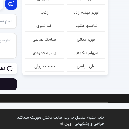
اوزیر مهدی زاده
راغب
شادمهر عقیلی
رضا شیری
روزبه بمانی
سیامک عباسی
شهرام شکوهی
یاسر محمودی
علی عباسی
حجت درولی
نظر
کلیه حقوق متعلق به وب سایت پخش موزیک میباشد
طراحی و پشتیبانی :
وین تم