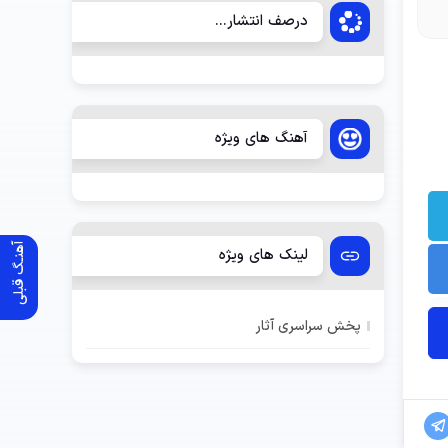
درصف انتشار...
آهنگ های ویژه
آهنـگ قبلی
لینک های ویژه
پخش سراسری آثار