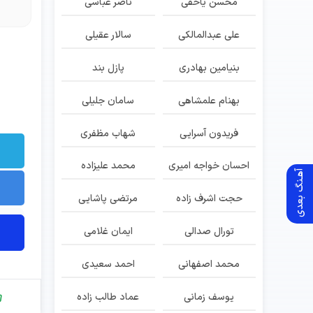
محسن یاحقی
ناصر عباسی
علی عبدالمالکی
سالار عقیلی
بنیامین بهادری
پازل بند
بهنام علمشاهی
سامان جلیلی
فریدون آسرایی
شهاب مظفری
احسان خواجه امیری
محمد علیزاده
آهـنگ بعدی
حجت اشرف زاده
مرتضی پاشایی
تورال صدالی
ایمان غلامی
محمد اصفهانی
احمد سعیدی
یوسف زمانی
عماد طالب زاده