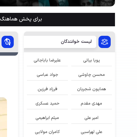
برای پخش هماهنگ م
لیست خوانندگان
پویا بیاتی
علیرضا باباجانی
محسن چاوشی
جواد عباسی
همایون شجریان
فرزاد فرزین
مهدی مقدم
حمید عسکری
امیر علی
میثم ابراهیمی
علی لهراسبی
کامران مولایی