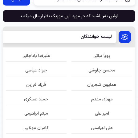
اولین نفر باشید که در مورد این موزیک نظر ارسال میکنید
لیست خوانندگان
پویا بیاتی
علیرضا باباجانی
محسن چاوشی
جواد عباسی
همایون شجریان
فرزاد فرزین
مهدی مقدم
حمید عسکری
امیر علی
میثم ابراهیمی
علی لهراسبی
کامران مولایی