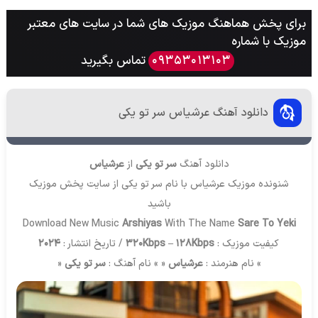
برای پخش هماهنگ موزیک های شما در سایت های معتبر
موزیک با شماره
تماس بگیرید
09353013103
دانلود آهنگ عرشیاس سر تو یکی
دانلود آهنگ
سر تو یکی
از
عرشیاس
شنونده موزیک عرشیاس با نام سر تو یکی از سایت
پخش موزیک
باشید
Download New Music
Arshiyas
With The Name
Sare To Yeki
کیفیت موزیک :
320Kbps – 128Kbps
/ تاریخ انتشار :
2024
» نام هنرمند :
عرشیاس
« » نام آهنگ :
سر تو یکی
«