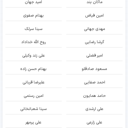
ماکان بند
امید جهان
امین فیاض
بهنام صفوی
مهدی جهانی
سینا سرلک
گرشا رضایی
روح الله خداداد
امیر فضلی
علی زند وکیلی
مسعود صادقلو
بهنام حسن زاده
احمد صفایی
علیرضا قربانی
حامد همایون
امین رستمی
علی ارشدی
سینا شعبانخانی
علی زارعی
علی پرمهر