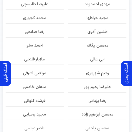
مهدی احمدوند
علیرضا طلیسچی
مجید خراطها
محمد کجوری
افشین آذری
رضا صادقی
محسن یگانه
احمد سلو
ابی عالی
مازیار فلاحی
آهـنگ بعدی
آهنـگ قبلی
رحیم شهریاری
مرتضی اشرفی
علیرضا رحیم پور
ماهان خادمی
رضا یزدانی
فرشاد کلوانی
محسن ابراهیم زاده
مجید یحیایی
محسن یاحقی
ناصر عباسی