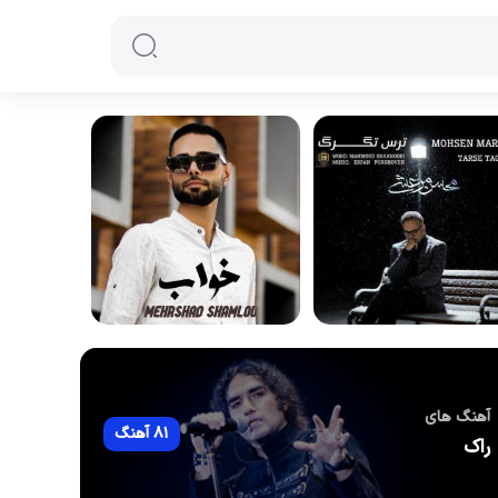
آهنگ های
81 آهنگ
راک