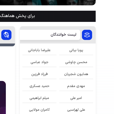
برای پخش هماهنگ م
لیست خوانندگان
پویا بیاتی
علیرضا باباجانی
محسن چاوشی
جواد عباسی
همایون شجریان
فرزاد فرزین
مهدی مقدم
حمید عسکری
امیر علی
میثم ابراهیمی
علی لهراسبی
کامران مولایی