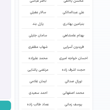
محسن یاحقی
ناصر عباسی
علی عبدالمالکی
سالار عقیلی
بنیامین بهادری
پازل بند
بهنام علمشاهی
سامان جلیلی
فریدون آسرایی
شهاب مظفری
احسان خواجه امیری
محمد علیزاده
حجت اشرف زاده
مرتضی پاشایی
تورال صدالی
ایمان غلامی
محمد اصفهانی
احمد سعیدی
یوسف زمانی
عماد طالب زاده