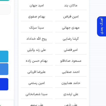
ماکان بند
امید جهان
امین فیاض
بهنام صفوی
آهـنگ بعدی
مهدی جهانی
سینا سرلک
گرشا رضایی
روح الله خداداد
امیر فضلی
علی زند وکیلی
مسعود صادقلو
بهنام حسن زاده
احمد صفایی
علیرضا قربانی
حامد همایون
امین رستمی
علی ارشدی
سینا شعبانخانی
علی زارعی
علی پرمهر