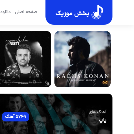
صفحه اصلی
دانلود
پخش موزیک
آهنگ های
5749 آهنگ
پاپ