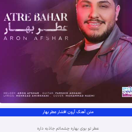
متن آهنگ آرون افشار عطر بهار
عطر تو بوی بهاره چشماتم جاذبه داره