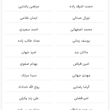
حجت اشرف زاده
مرتضی پاشایی
تورال صدالی
ایمان غلامی
محمد اصفهانی
احمد سعیدی
یوسف زمانی
عماد طالب زاده
ماکان بند
امید جهان
امین فیاض
بهنام صفوی
مهدی جهانی
سینا سرلک
گرشا رضایی
روح الله خداداد
امیر فضلی
علی زند وکیلی
مسعود صادقلو
بهنام حسن زاده