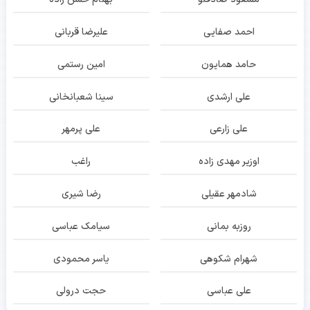
احمد صفایی
علیرضا قربانی
حامد همایون
امین رستمی
علی ارشدی
سینا شعبانخانی
علی زارعی
علی پرمهر
اوزیر مهدی زاده
راغب
شادمهر عقیلی
رضا شیری
روزبه بمانی
سیامک عباسی
شهرام شکوهی
یاسر محمودی
علی عباسی
حجت درولی