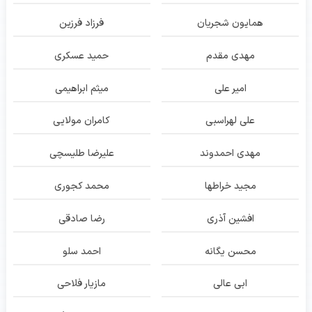
همایون شجریان
فرزاد فرزین
مهدی مقدم
حمید عسکری
امیر علی
میثم ابراهیمی
علی لهراسبی
کامران مولایی
مهدی احمدوند
علیرضا طلیسچی
مجید خراطها
محمد کجوری
افشین آذری
رضا صادقی
محسن یگانه
احمد سلو
ابی عالی
مازیار فلاحی