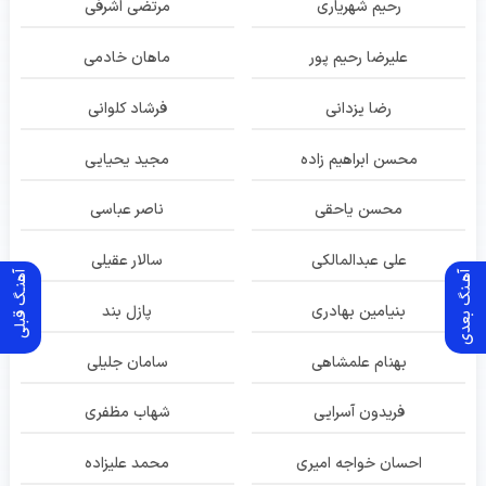
رحیم شهریاری
مرتضی اشرفی
علیرضا رحیم پور
ماهان خادمی
رضا یزدانی
فرشاد کلوانی
محسن ابراهیم زاده
مجید یحیایی
محسن یاحقی
ناصر عباسی
علی عبدالمالکی
سالار عقیلی
آهـنگ بعدی
آهنـگ قبلی
بنیامین بهادری
پازل بند
بهنام علمشاهی
سامان جلیلی
فریدون آسرایی
شهاب مظفری
احسان خواجه امیری
محمد علیزاده