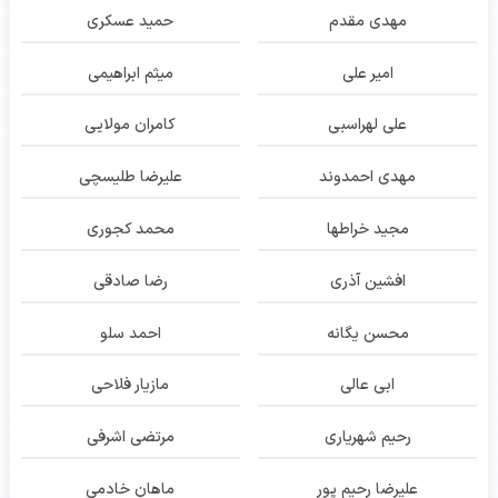
مهدی مقدم
حمید عسکری
امیر علی
میثم ابراهیمی
علی لهراسبی
کامران مولایی
مهدی احمدوند
علیرضا طلیسچی
مجید خراطها
محمد کجوری
افشین آذری
رضا صادقی
محسن یگانه
احمد سلو
ابی عالی
مازیار فلاحی
رحیم شهریاری
مرتضی اشرفی
علیرضا رحیم پور
ماهان خادمی