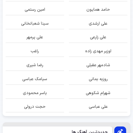
حامد همایون
امین رستمی
علی ارشدی
سینا شعبانخانی
علی زارعی
علی پرمهر
اوزیر مهدی زاده
راغب
شادمهر عقیلی
رضا شیری
روزبه بمانی
سیامک عباسی
شهرام شکوهی
یاسر محمودی
علی عباسی
حجت درولی
جدیدترین آهنگ ها