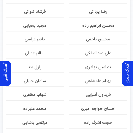
رضا یزدانی
فرشاد کلوانی
محسن ابراهیم زاده
مجید یحیایی
محسن یاحقی
ناصر عباسی
علی عبدالمالکی
سالار عقیلی
آهـنگ بعدی
آهنـگ قبلی
بنیامین بهادری
پازل بند
بهنام علمشاهی
سامان جلیلی
فریدون آسرایی
شهاب مظفری
احسان خواجه امیری
محمد علیزاده
حجت اشرف زاده
مرتضی پاشایی