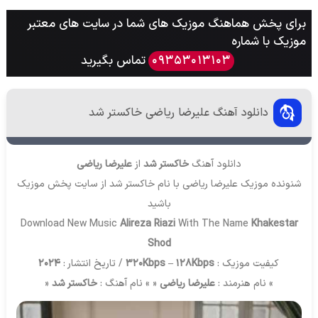
برای پخش هماهنگ موزیک های شما در سایت های معتبر
موزیک با شماره
تماس بگیرید
09353013103
دانلود آهنگ علیرضا ریاضی خاکستر شد
دانلود آهنگ
خاکستر شد
از
علیرضا ریاضی
شنونده موزیک علیرضا ریاضی با نام خاکستر شد از سایت
پخش موزیک
باشید
Download New Music
Alireza Riazi
With The Name
Khakestar
Shod
کیفیت موزیک :
320Kbps – 128Kbps
/ تاریخ انتشار :
2024
» نام هنرمند :
علیرضا ریاضی
« » نام آهنگ :
خاکستر شد
«