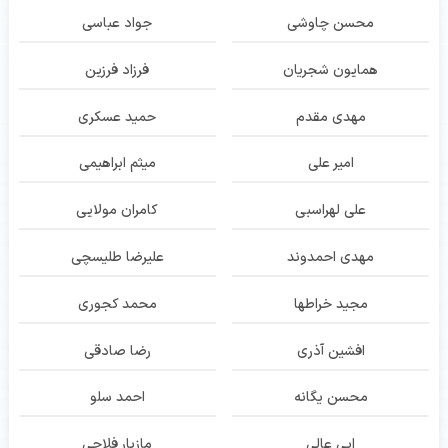
محسن چاوشی
جواد عباسی
همایون شجریان
فرزاد فرزین
مهدی مقدم
حمید عسکری
امیر علی
میثم ابراهیمی
علی لهراسبی
کامران مولایی
مهدی احمدوند
علیرضا طلیسچی
مجید خراطها
محمد کجوری
افشین آذری
رضا صادقی
محسن یگانه
احمد سلو
ابی عالی
مازیار فلاحی