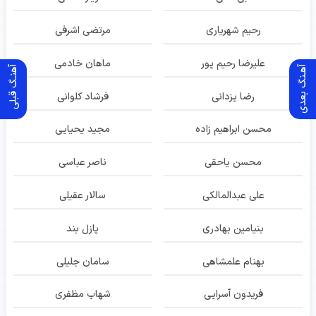
رحیم شهریاری
مرتضی اشرفی
علیرضا رحیم پور
ماهان خادمی
آهـنگ بعدی
آهنـگ قبلی
رضا یزدانی
فرشاد کلوانی
محسن ابراهیم زاده
مجید یحیایی
محسن یاحقی
ناصر عباسی
علی عبدالمالکی
سالار عقیلی
بنیامین بهادری
پازل بند
بهنام علمشاهی
سامان جلیلی
فریدون آسرایی
شهاب مظفری