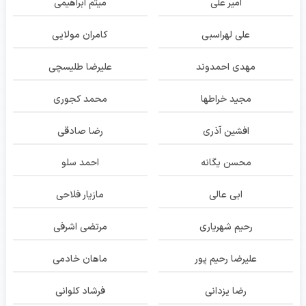
امیر علی
میثم ابراهیمی
علی لهراسبی
کامران مولایی
مهدی احمدوند
علیرضا طلیسچی
مجید خراطها
محمد کجوری
افشین آذری
رضا صادقی
محسن یگانه
احمد سلو
ابی عالی
مازیار فلاحی
رحیم شهریاری
مرتضی اشرفی
علیرضا رحیم پور
ماهان خادمی
رضا یزدانی
فرشاد کلوانی