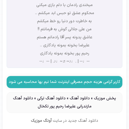
میخندی رادمان با دلم بازی میکنی
محکوم عشق تو حبس ابد میکشم ..
به خاطرت دور دنیا رو خط میکشم
من علی جلالی گوش به فرمانتم !!
عاشق یدونه پسر آقا رادمانم هستم
علیرضا بخونه بمونه یادگاری ..
رحیم پور بخونه بمونه یادگاری
─♩─ | .♩♪~♬~♩♪. | ─♩─
کاربر گرامی هزینه حجم مصرفی اینترنت شما نیم بها محاسبه می شود
پخش موزیک
»
دانلود آهنگ
»
دانلود آهنگ ترکی
»
دانلود آهنگ
مازندرانی علیرضا رحیم پور تکخال
دانلود آهنگ جدید
در سایت
آونگ موزیک