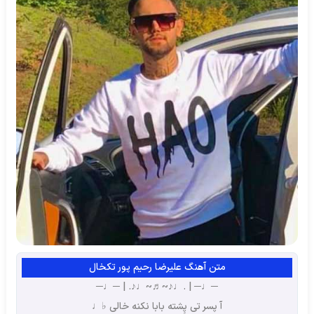
متن آهنگ علیرضا رحیم پور تکخال
─♩─ | .♩♪~♬~♩♪. | ─♩─
آ پسر تی پِشته بابا نکنه خالی ♭♩