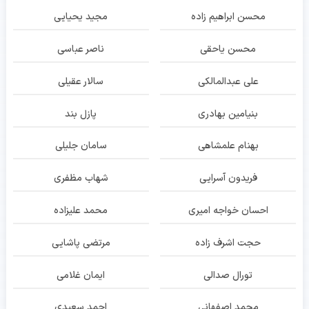
محسن ابراهیم زاده
مجید یحیایی
محسن یاحقی
ناصر عباسی
علی عبدالمالکی
سالار عقیلی
بنیامین بهادری
پازل بند
بهنام علمشاهی
سامان جلیلی
فریدون آسرایی
شهاب مظفری
احسان خواجه امیری
محمد علیزاده
حجت اشرف زاده
مرتضی پاشایی
تورال صدالی
ایمان غلامی
محمد اصفهانی
احمد سعیدی