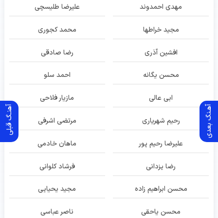
مهدی احمدوند
علیرضا طلیسچی
مجید خراطها
محمد کجوری
افشین آذری
رضا صادقی
محسن یگانه
احمد سلو
ابی عالی
مازیار فلاحی
آهـنگ بعدی
آهنـگ قبلی
رحیم شهریاری
مرتضی اشرفی
علیرضا رحیم پور
ماهان خادمی
رضا یزدانی
فرشاد کلوانی
محسن ابراهیم زاده
مجید یحیایی
محسن یاحقی
ناصر عباسی