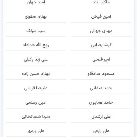
ماکان بند
امید جهان
امین فیاض
بهنام صفوی
مهدی جهانی
سینا سرلک
گرشا رضایی
روح الله خداداد
امیر فضلی
علی زند وکیلی
مسعود صادقلو
بهنام حسن زاده
احمد صفایی
علیرضا قربانی
حامد همایون
امین رستمی
علی ارشدی
سینا شعبانخانی
علی زارعی
علی پرمهر