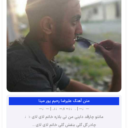
متن آهنگ علیرضا رحیم پور مینا
─♩─ | .♩♪~♬~♩♪. | ─♩─
مانتو چارقد داینی من تی بلاره خانم لای لای ♭♩
چادر گل گلی بنفش گلی خانم لای لای ..