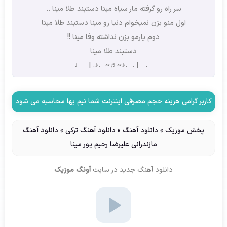
سر راه رو گرفته مار سیاه مینا دستبند طلا مینا ..
اول منو بزن نمیخوام دنیا رو مینا دستبند طلا مینا
دوم یارمو بزن نداشته وفا مینا !!
دستبند طلا مینا
─♩─ | .♩♪~♬~♩♪. | ─♩─
کاربر گرامی هزینه حجم مصرفی اینترنت شما نیم بها محاسبه می شود
پخش موزیک
»
دانلود آهنگ
»
دانلود آهنگ ترکی
»
دانلود آهنگ
مازندرانی علیرضا رحیم پور مینا
دانلود آهنگ جدید
در سایت
آونگ موزیک