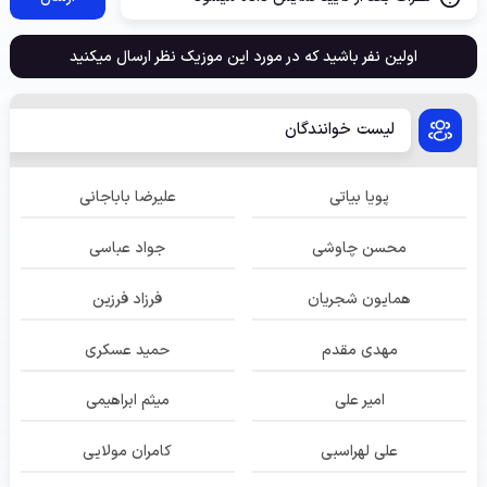
اولین نفر باشید که در مورد این موزیک نظر ارسال میکنید
لیست خوانندگان
پویا بیاتی
علیرضا باباجانی
محسن چاوشی
جواد عباسی
همایون شجریان
فرزاد فرزین
مهدی مقدم
حمید عسکری
امیر علی
میثم ابراهیمی
علی لهراسبی
کامران مولایی