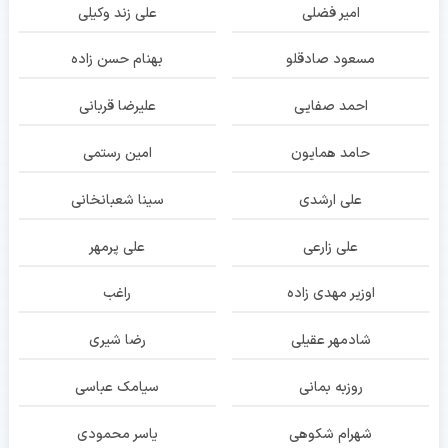
امیر فضلی
علی زند وکیلی
مسعود صادقلو
بهنام حسن زاده
احمد صفایی
علیرضا قربانی
حامد همایون
امین رستمی
علی ارشدی
سینا شعبانخانی
علی زارعی
علی پرمهر
اوزیر مهدی زاده
راغب
شادمهر عقیلی
رضا شیری
روزبه بمانی
سیامک عباسی
شهرام شکوهی
یاسر محمودی