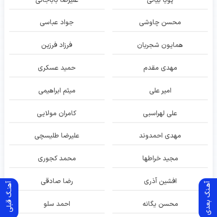
پویا بیاتی
علیرضا باباجانی
محسن چاوشی
جواد عباسی
همایون شجریان
فرزاد فرزین
مهدی مقدم
حمید عسکری
امیر علی
میثم ابراهیمی
علی لهراسبی
کامران مولایی
مهدی احمدوند
علیرضا طلیسچی
مجید خراطها
محمد کجوری
افشین آذری
رضا صادقی
آهـنگ بعدی
آهنـگ قبلی
محسن یگانه
احمد سلو