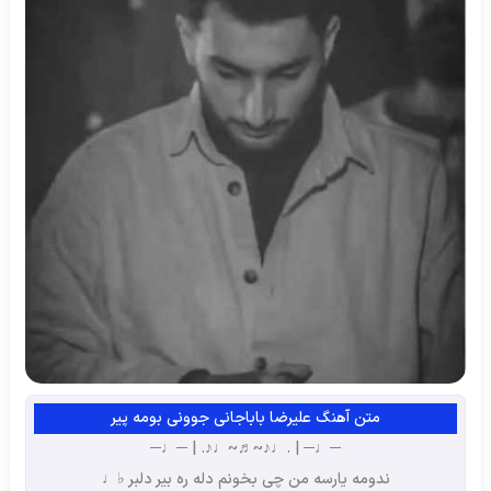
متن آهنگ علیرضا باباجانی جوونی بومه پیر
─♩─ | .♩♪~♬~♩♪. | ─♩─
ندومه یارسه من چی بخونم دله ره بیر دلبر ♭♩