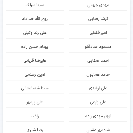
مهدی جهانی
سینا سرلک
گرشا رضایی
روح الله خداداد
امیر فضلی
علی زند وکیلی
مسعود صادقلو
بهنام حسن زاده
احمد صفایی
علیرضا قربانی
حامد همایون
امین رستمی
علی ارشدی
سینا شعبانخانی
علی زارعی
علی پرمهر
اوزیر مهدی زاده
راغب
شادمهر عقیلی
رضا شیری