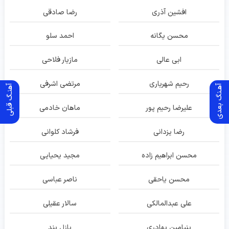
افشین آذری
رضا صادقی
محسن یگانه
احمد سلو
ابی عالی
مازیار فلاحی
رحیم شهریاری
مرتضی اشرفی
آهـنگ بعدی
آهنـگ قبلی
علیرضا رحیم پور
ماهان خادمی
رضا یزدانی
فرشاد کلوانی
محسن ابراهیم زاده
مجید یحیایی
محسن یاحقی
ناصر عباسی
علی عبدالمالکی
سالار عقیلی
بنیامین بهادری
پازل بند