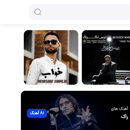
آهنگ های
81 آهنگ
راک