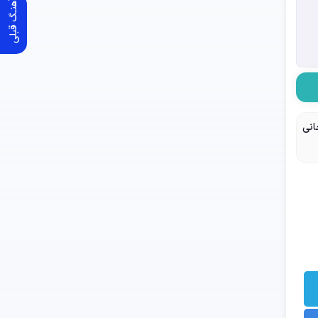
آهنـگ قبلی
انی