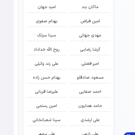
ماکان بند
امید جهان
امین فیاض
بهنام صفوی
مهدی جهانی
سینا سرلک
گرشا رضایی
روح الله خداداد
امیر فضلی
علی زند وکیلی
مسعود صادقلو
بهنام حسن زاده
احمد صفایی
علیرضا قربانی
حامد همایون
امین رستمی
علی ارشدی
سینا شعبانخانی
علی زارعی
علی پرمهر