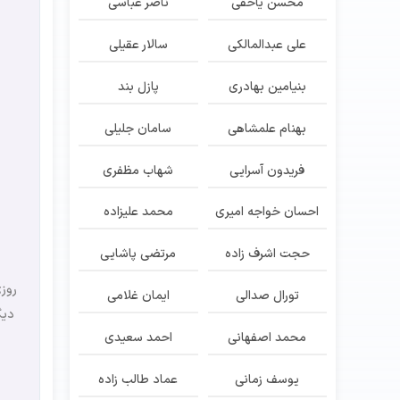
محسن یاحقی
ناصر عباسی
علی عبدالمالکی
سالار عقیلی
بنیامین بهادری
پازل بند
بهنام علمشاهی
سامان جلیلی
فریدون آسرایی
شهاب مظفری
احسان خواجه امیری
محمد علیزاده
حجت اشرف زاده
مرتضی پاشایی
روز
تورال صدالی
ایمان غلامی
دیگ
محمد اصفهانی
احمد سعیدی
یوسف زمانی
عماد طالب زاده