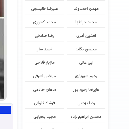
مهدی احمدوند
علیرضا طلیسچی
مجید خراطها
محمد کجوری
افشین آذری
رضا صادقی
محسن یگانه
احمد سلو
ابی عالی
مازیار فلاحی
رحیم شهریاری
مرتضی اشرفی
علیرضا رحیم پور
ماهان خادمی
رضا یزدانی
فرشاد کلوانی
محسن ابراهیم زاده
مجید یحیایی