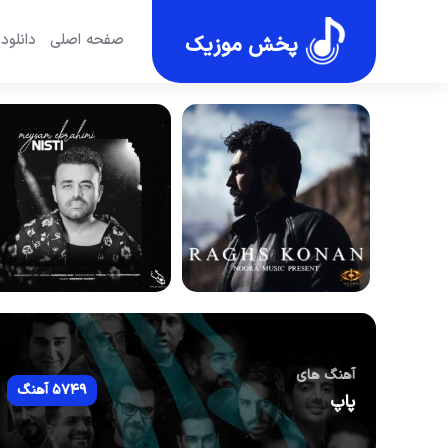
صفحه اصلی
دانلود
پخش موزیک
آهنگ های
5749 آهنگ
پاپ