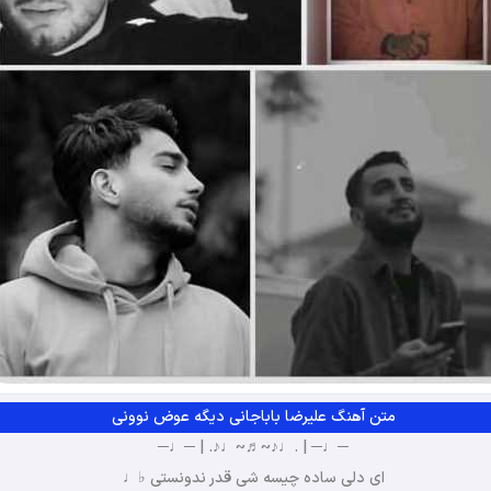
متن آهنگ علیرضا باباجانی دیگه عوض نوونی
─♩─ | .♩♪~♬~♩♪. | ─♩─
ای دلی ساده چیسه شی قدر ندونستی ♭♩