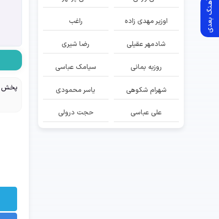
آهـنگ بعدی
اوزیر مهدی زاده
راغب
شادمهر عقیلی
رضا شیری
روزبه بمانی
سیامک عباسی
پخش م
شهرام شکوهی
یاسر محمودی
علی عباسی
حجت درولی