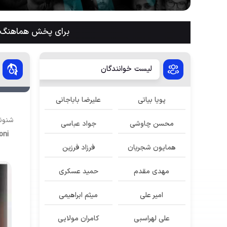
برای پخش هماهنگ م
لیست خوانندگان
پویا بیاتی
علیرضا باباجانی
شنوند
محسن چاوشی
جواد عباسی
oni
همایون شجریان
فرزاد فرزین
مهدی مقدم
حمید عسکری
امیر علی
میثم ابراهیمی
علی لهراسبی
کامران مولایی