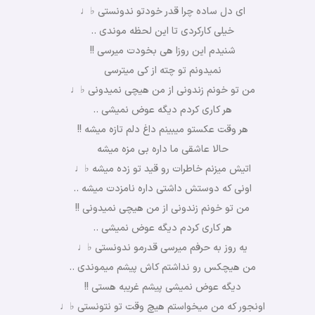
ای دل ساده چرا قدر خودتو ندونستی ♭♩
خیلی کارکردی تا این لحظه موندی ..
شنیدم این روزا هی بخودت میرسی !!
نمیدونم تو چته از کی میترسی
من تو خونم زندونی از من هیچی نمیدونی ♭♩
هر کاری کردم دیگه عوض نمیشی ..
هر وقت عکستو میبینم داغ دلم تازه میشه !!
حالا عاشقی ما داره بی مزه میشه
اتیش میزنم خاطرات رو قید تو زده میشه ♭♩
اونی که دوستش داشتی داره نامزدت میشه ..
من تو خونم زندونی از من هیچی نمیدونی !!
هر کاری کردم دیگه عوض نمیشی ..
یه روز به حرفم میرسی قدرمو ندونستی ♭♩
من هیچکس رو نداشتم کاش پیشم میموندی ..
دیگه عوض نمیشی پیشم غریبه هستی !!
اونجور که من میخواستم هیچ وقت تو نتونستی ♭♩