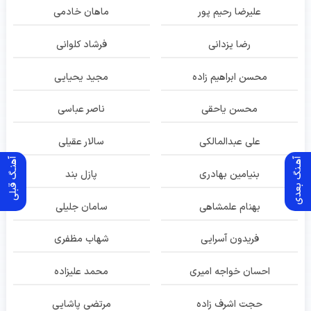
علیرضا رحیم پور
ماهان خادمی
رضا یزدانی
فرشاد کلوانی
محسن ابراهیم زاده
مجید یحیایی
محسن یاحقی
ناصر عباسی
علی عبدالمالکی
سالار عقیلی
آهـنگ بعدی
آهنـگ قبلی
بنیامین بهادری
پازل بند
بهنام علمشاهی
سامان جلیلی
فریدون آسرایی
شهاب مظفری
احسان خواجه امیری
محمد علیزاده
حجت اشرف زاده
مرتضی پاشایی