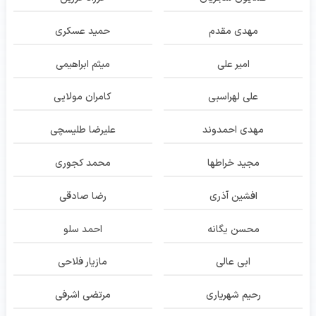
مهدی مقدم
حمید عسکری
امیر علی
میثم ابراهیمی
علی لهراسبی
کامران مولایی
مهدی احمدوند
علیرضا طلیسچی
مجید خراطها
محمد کجوری
افشین آذری
رضا صادقی
محسن یگانه
احمد سلو
ابی عالی
مازیار فلاحی
رحیم شهریاری
مرتضی اشرفی