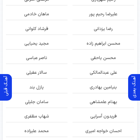
علیرضا رحیم پور
ماهان خادمی
رضا یزدانی
فرشاد کلوانی
محسن ابراهیم زاده
مجید یحیایی
محسن یاحقی
ناصر عباسی
علی عبدالمالکی
سالار عقیلی
آهـنگ بعدی
آهنـگ قبلی
بنیامین بهادری
پازل بند
بهنام علمشاهی
سامان جلیلی
فریدون آسرایی
شهاب مظفری
احسان خواجه امیری
محمد علیزاده