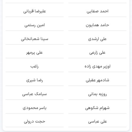
احمد صفایی
علیرضا قربانی
حامد همایون
امین رستمی
علی ارشدی
سینا شعبانخانی
علی زارعی
علی پرمهر
اوزیر مهدی زاده
راغب
شادمهر عقیلی
رضا شیری
روزبه بمانی
سیامک عباسی
شهرام شکوهی
یاسر محمودی
علی عباسی
حجت درولی