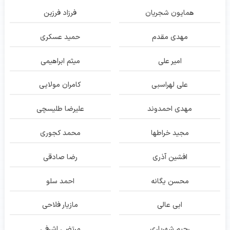
همایون شجریان
فرزاد فرزین
مهدی مقدم
حمید عسکری
امیر علی
میثم ابراهیمی
علی لهراسبی
کامران مولایی
مهدی احمدوند
علیرضا طلیسچی
مجید خراطها
محمد کجوری
افشین آذری
رضا صادقی
محسن یگانه
احمد سلو
ابی عالی
مازیار فلاحی
رحیم شهریاری
مرتضی اشرفی