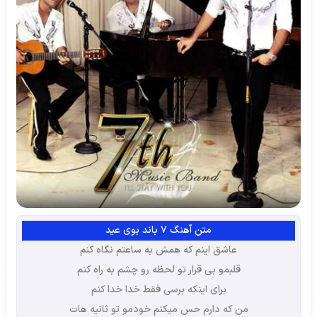
متن آهنگ 7 باند بوی عید
عاشق اینم که همش به ساعتم نگاه کنم
قلبمو بی قرار تو لحظه رو چشم به راه کنم
برای اینکه برسی فقط خدا خدا کنم
من که دارم حس میکنم خودمو تو ثانیه هات