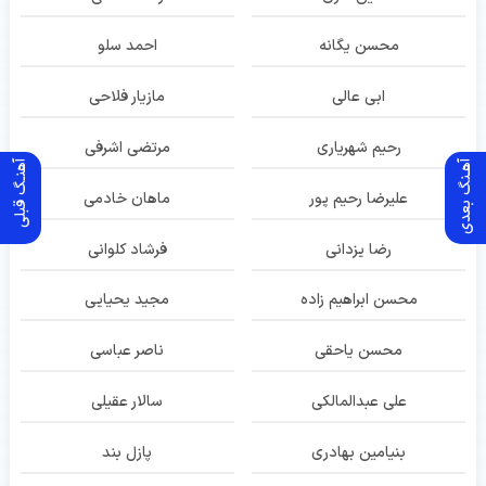
محسن یگانه
احمد سلو
ابی عالی
مازیار فلاحی
رحیم شهریاری
مرتضی اشرفی
آهـنگ بعدی
آهنـگ قبلی
علیرضا رحیم پور
ماهان خادمی
رضا یزدانی
فرشاد کلوانی
محسن ابراهیم زاده
مجید یحیایی
محسن یاحقی
ناصر عباسی
علی عبدالمالکی
سالار عقیلی
بنیامین بهادری
پازل بند