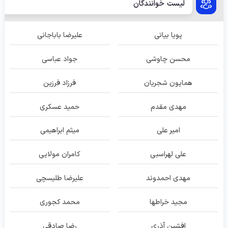
لیست خوانندگان
پویا بیاتی
علیرضا باباجانی
محسن چاوشی
جواد عباسی
همایون شجریان
فرزاد فرزین
مهدی مقدم
حمید عسکری
امیر علی
میثم ابراهیمی
علی لهراسبی
کامران مولایی
مهدی احمدوند
علیرضا طلیسچی
مجید خراطها
محمد کجوری
افشین آذری
رضا صادقی