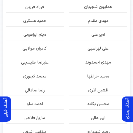
همایون شجریان
فرزاد فرزین
مهدی مقدم
حمید عسکری
امیر علی
میثم ابراهیمی
علی لهراسبی
کامران مولایی
مهدی احمدوند
علیرضا طلیسچی
مجید خراطها
محمد کجوری
افشین آذری
رضا صادقی
آهـنگ بعدی
آهنـگ قبلی
محسن یگانه
احمد سلو
ابی عالی
مازیار فلاحی
رحیم شهریاری
مرتضی اشرفی