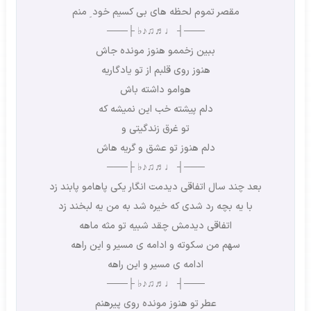
مقصر تموم لحظه های بی کسیم خود ِ منم
───┤ ♩♬♫♪♭ ├───
ببین زخممو هنوز مونده جاش
هنوز روی قلبم از تو یادگاریه
هوامو داشته باش
دلم پیشته خب این نمیشه که
تو غرق زندگیتی و
دلم هنوز تو عشق و گریه هاش
───┤ ♩♬♫♪♭ ├───
بعد چند سال اتفاقی دیدمت انگار یکی پاهامو پابند زد
با یه بچه رد شدی که خیره شد به من یه لبخند زد
اتفاقی دیدمش چقد شبیه تو مثه ماهه
سهم من سکوته و ادامه ی مسیر و این راهه
ادامه ی مسیر و این راهه
───┤ ♩♬♫♪♭ ├───
عطر تو هنوز مونده روی پیرهنم