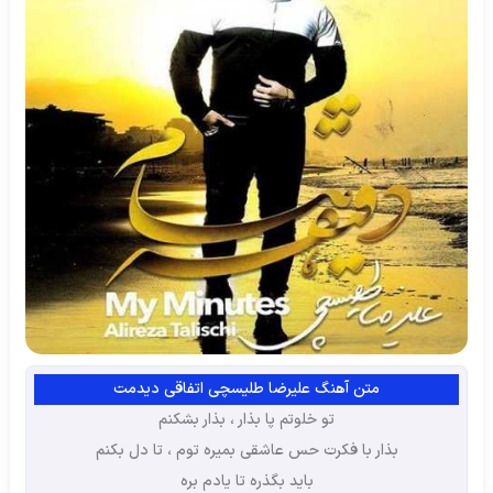
متن آهنگ علیرضا طلیسچی اتفاقی دیدمت
تو خلوتم پا بذار ، بذار بشکنم
بذار با فکرت حس عاشقی بمیره توم ، تا دل بکنم
باید بگذره تا یادم بره