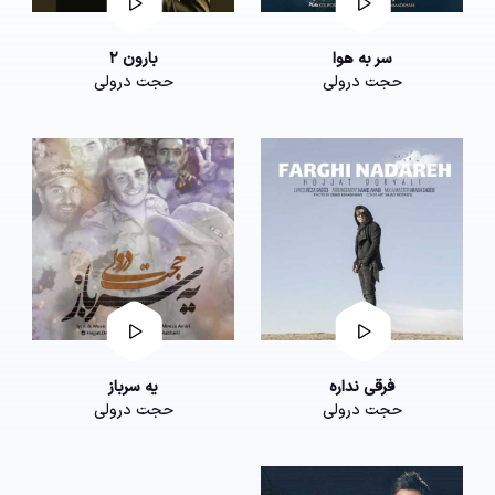
سر به هوا
بارون 2
حجت درولی
حجت درولی
فرقی نداره
یه سرباز
حجت درولی
حجت درولی