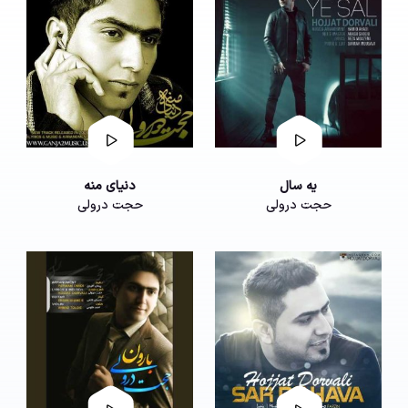
یه سال
دنیای منه
حجت درولی
حجت درولی